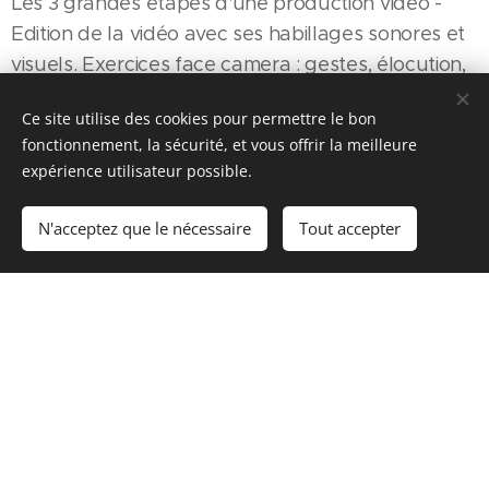
Les 3 grandes étapes d'une production vidéo -
Edition de la vidéo avec ses habillages sonores et
visuels. Exercices face camera : gestes, élocution,
regards... selon les prises de vues.
Ce site utilise des cookies pour permettre le bon
fonctionnement, la sécurité, et vous offrir la meilleure
expérience utilisateur possible.
Ça m'intéresse
N'acceptez que le nécessaire
Tout accepter
> Retour vers les formations à la carte
OBJECTIFS
Comprendre la puissance du message vidéo pour
vos communications internes ou externes (vers vos
business partners ou vos investisseurs) et en